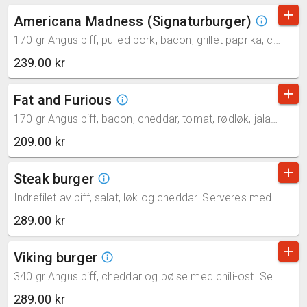
add
Americana Madness (Signaturburger)
info_outline
170 gr Angus biff, pulled pork, bacon, grillet paprika, cheddar, jalapeños, løkringer og pommes fries. Serveres med husets dressing . (gluten,melk)
239.00 kr
add
Fat and Furious
info_outline
170 gr Angus biff, bacon, cheddar, tomat, rødløk, jalapeños og sylteagurk. Serveres med BBQ-saus (gluten,melk)
209.00 kr
add
Steak burger
info_outline
Indrefilet av biff, salat, løk og cheddar. Serveres med aioli (gluten,melk
289.00 kr
add
Viking burger
info_outline
340 gr Angus biff, cheddar og pølse med chili-ost. Serveres med coleslaw
289.00 kr