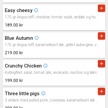
add
Easy cheesy
info_outline
170 gr Angus biff, cheddar, tomat, salat, rødløk og husets dressing (gluten,melk)
189.00 kr
add
Blue Autumn
info_outline
170 gr Angus biff, karamellisert løk, grillet aubergine, valnøtter, blåmuggost, og brie. Serveres med husets dressing (melk,valnøtter)
219.00 kr
add
Crunchy Chicken
info_outline
Kyllingfilet, salat, tomat, løk, avokado, nachos og løkringer. Serveres med mangosaus (gluten)
199.00 kr
add
Three little pigs
info_outline
3 sliders med pulled pork, coleslaw, karamellisert løk og jalapeños. Serveres med BBQ-saus (gluten,melk)