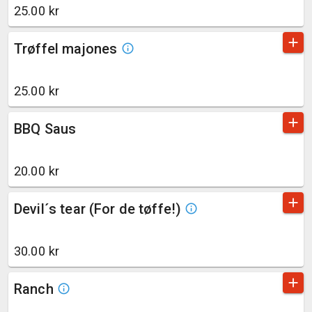
25.00 kr
add
Trøffel majones
info_outline
25.00 kr
add
BBQ Saus
20.00 kr
add
Devil´s tear (For de tøffe!)
info_outline
30.00 kr
add
Ranch
info_outline