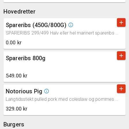
Hovedretter
add
Spareribs (450G/800G)
info_outline
SPARERIBS 299/499 Halv eller hel marinert spareribs med grillet mais, coleslaw og pommes fries. Serveres med BBQ-saus (melk,selleri)
0.00 kr
add
Spareribs 800g
549.00 kr
add
Notorious Pig
info_outline
Langtidsstekt pulled pork med coleslaw og pommes fries. Serveres med BBQ-saus (melk,selleri)
329.00 kr
Burgers