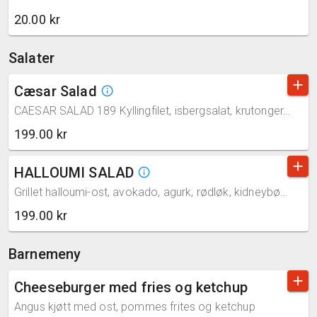
20.00 kr
Salater
add
Cæsar Salad
info_outline
CAESAR SALAD 189 Kyllingfilet, isbergsalat, krutonger, parmesan-ost og cæsar-dressing
199.00 kr
add
HALLOUMI SALAD
info_outline
Grillet halloumi-ost, avokado, agurk, rødløk, kidneybønner og granateple-saus. Serveres med husets dressing (melk)
199.00 kr
Barnemeny
add
Cheeseburger med fries og ketchup
Angus kjøtt med ost, pommes frites og ketchup