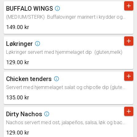
add
BUFFALO WINGS
info_outline
(MEDIUM/STERK) Buffalovinger marinert i krydder og servert med selleri og blåmuggost-saus (selleri,melk)
149.00 kr
add
Løkringer
info_outline
Løkringer servert med hjemmelaget dip (gluten,melk)
129.00 kr
add
Chicken tenders
info_outline
Servert med hjemmelaget salat og chipotle dip (gluten,egg)
135.00 kr
add
Dirty Nachos
info_outline
Nachos servert med ost, jalapeños, salsa, løk og bacon (melk)
129.00 kr