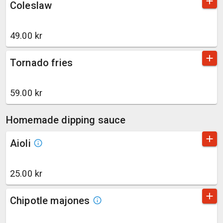
add
Coleslaw
49.00 kr
add
Tornado fries
59.00 kr
Homemade dipping sauce
add
Aioli
info_outline
25.00 kr
add
Chipotle majones
info_outline