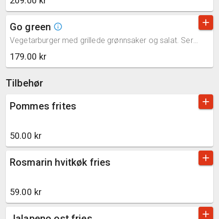
209.00 kr
add
Go green
info_outline
Vegetarburger med grillede grønnsaker og salat. Serveres med BBQ-saus (gluten)
179.00 kr
Tilbehør
add
Pommes frites
50.00 kr
add
Rosmarin hvitkøk fries
59.00 kr
add
Jalapeno ost fries