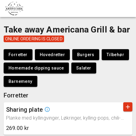
menu
Take away Americana Grill & bar
ONLINE ORDERING IS CLOSED
Forretter
Hovedretter
Burgers
Tilbehør
Homemade dipping sauce
Salater
Barnemeny
Forretter
add
Sharing plate
info_outline
Planke med kyllingvinger, Løkringer, kylling-pops, chili-ost pølse, nachos med smeltet ost, selleri og bread sticks. Serveres med 2 ulike dipper (gluten,melk,selleri,egg.sesamfrø)
269.00 kr